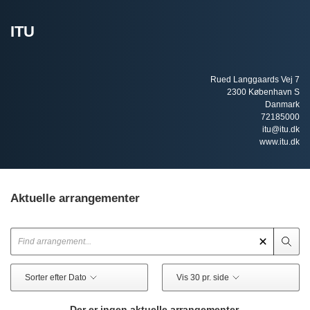
ITU
Rued Langgaards Vej 7
2300 København S
Danmark
72185000
itu@itu.dk
www.itu.dk
Aktuelle arrangementer
Sorter efter Dato
Vis 30 pr. side
Der er ingen aktuelle arrangementer.